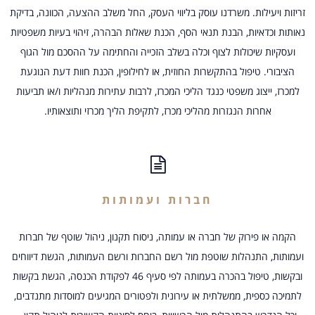
זריזות ויעילות. משרדנו עוסק בליווי העסק, החל משלב ההצעה, הכוונה, בדיקת
נאותות וכדאיות, הבנת תנאי הסף, הכנת שאלות הבהרה, זיהוי בעיות משפטיות
ועסקיות שיכולות לצוף וכלה בשלב הזכייה והחתימה על ההסכם מול הגוף
הציבורי. טיפול בהתקשרות החוזית, או לחילופין, הכנת חוות דעת הנוגעת
למכרז, ייצוג משפטי כנגד הליכי המכרז, לרבות עתירות מנהליות ו/או תביעות
אחרות הנגזרות מהליכי מכרז, לתקיפת הליך מכרזי ותוצאותיו.
חברות ועמותות
הקמה או פירוק של חברה או עמותה, ניסוח תקנון, ניהול שוטף של חברות
ועמותות, התנהלות שוטפת מול רשם החברות ורשם העמותות, הגשת דיווחים
ובקשות, טיפול בהכרה בעמותה לפי סעיף 46 לפקודת הכנסה, הגשת בקשות
לתמיכה כספית, ממשלתית או עירונית ולפטורים המגיעים למוסדות מתנדבים,