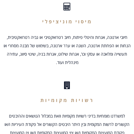
מיסוי מוניציפלי
חיובי ארנונה, אגרות והיטלי פיתוח, חיוב רטרואקטיבי או גביה רטרואקטיבית,
הנחות או הפחתת ארנונה, השגה או ערר ארנונה, בשימוש של מבנה מסחרי או
תעשייה ומלאכה או עסקי וכו', אגרות שילוט, אגרות בניה, שינוי סיווג, עתירה
מינהלית ועוד.
רשויות מקומיות
למשרדנו מומחיות בדיני רשויות מקומיות וזאת במכלול הנושאים וההיבטים
הקשורים לרשות המקומית ובין היתר היבטים הקשורים אל פקודת העיריות ו/או
פקודת המועצות המקומיות ו/או צוי המועצות המקומיות ו/או צו המועצות